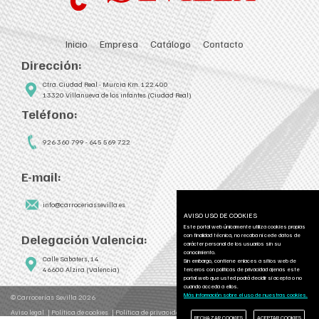
Inicio
Empresa
Catálogo
Contacto
Dirección:
Ctra. Ciudad Real - Murcia Km. 122.400
13320 Villanueva de los infantes (Ciudad Real)
Teléfono:
926 360 799 - 645 569 722
E-mail:
info@carroceriassevilla.es
AVISO USO DE COOKIES
Este portal web únicamente utiliza cookies propias
con finalidad técnica, no recaba ni cede datos de
Delegación Valencia:
carácter personal de los usuarios sin su
conocimiento.
Calle Sabaters, 14
Sin embargo, contiene enlaces a sitios web de
46600 Alzira (Valencia)
terceros con políticas de privacidad ajenas este
portal web que usted podrá decidir si acepta o no
cuando acceda a ellos.
Más información sobre el uso de nuestras cookies.
© Carrocerías Sevilla 2026
Aviso legal
Política de cookies
Política de privacidad
RECHAZAR COOKIES
ACEPTAR COOKIES