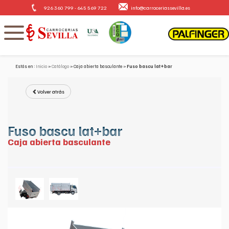
926 360 799 - 645 569 722
info@carroceriassevilla.es
Estás en :
Inicio
Catálogo
Caja abierta basculante
Fuso bascu lat+bar
Volver atrás
Fuso bascu lat+bar
Caja abierta basculante