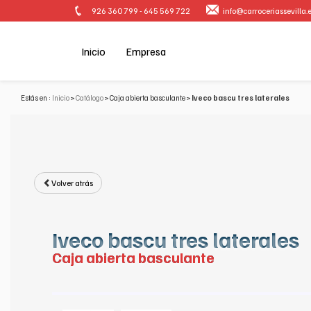
926 360 799 - 645 569 722
info@carroceriassevilla.
Inicio
Empresa
Estás en :
Inicio
Catálogo
Caja abierta basculante
Iveco bascu tres laterales
Volver atrás
Iveco bascu tres laterales
Caja abierta basculante