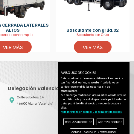
A CERRADA LATERALES
ALTOS
Basculante con grúa.02
 cerrada con trampilla
Basculante con Grúa
VER MÁS
VER MÁS
AVISO USO DE COOKIES
Este portal web únicamente utiliza cookies propias
con finalidad técnica, no recaba ni cede datos de
carácter personal de los usuarios sin su
Delegación Valencia:
conocimiento.
Sin embargo, contiene enlaces a sitios web de terceros
Calle Sabaters, 14
con políticas de privacidad ajenas este portal web que
46600 Alzira (Valencia)
usted podrá decidir si acepta o no cuando acceda a
ellos.
Más información sobre el uso de nuestras cookies.
RECHAZAR COOKIES
ACEPTAR COOKIES
CONFIGURACIÓN E INFORMACIÓN