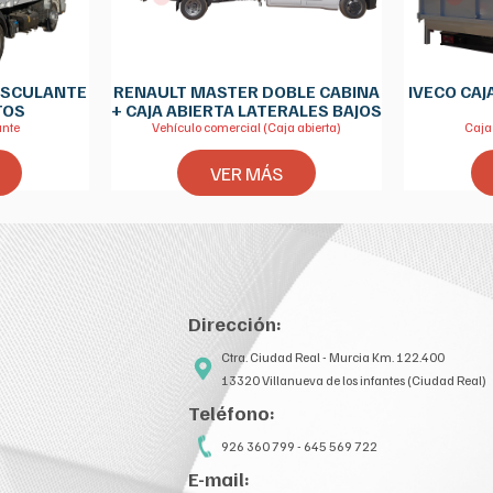
BASCULANTE
RENAULT MASTER DOBLE CABINA
IVECO CAJ
TOS
+ CAJA ABIERTA LATERALES BAJOS
ante
Vehículo comercial (Caja abierta)
Caja
VER MÁS
Dirección:
Ctra. Ciudad Real - Murcia Km. 122.400
13320 Villanueva de los infantes (Ciudad Real)
Teléfono:
926 360 799 - 645 569 722
E-mail: